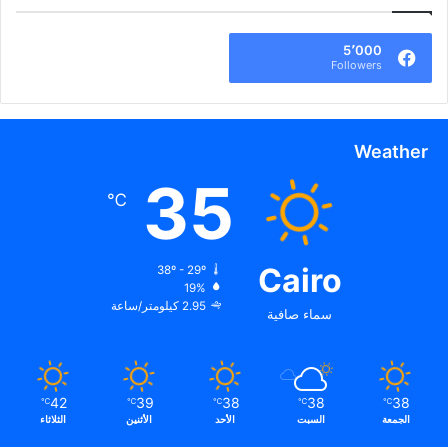
5٬000
Followers
Weather
35
℃
Cairo
38º - 29º
19%
2.95 كيلومتر/ساعة
سماء صافية
42
39
38
38
38
℃
℃
℃
℃
℃
الجمعة
السبت
الأحد
الأثنين
الثلاثاء