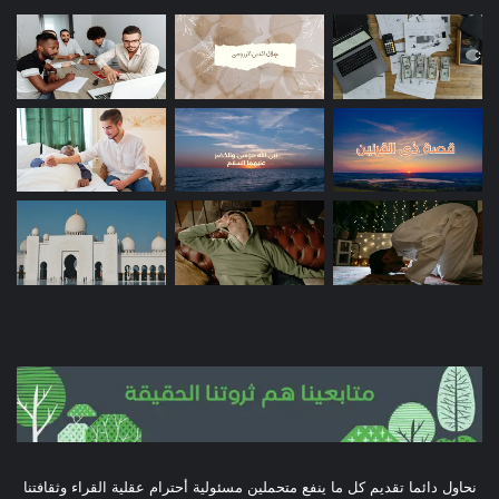
نحاول دائما تقديم كل ما ينفع متحملين مسئولية أحترام عقلية القراء وثقافتنا