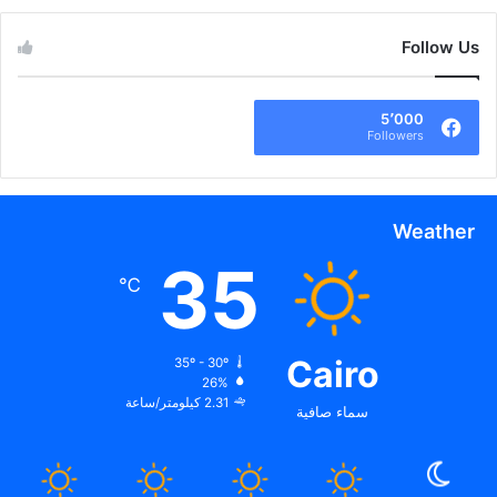
Follow Us
5٬000
Followers
Weather
35
℃
Cairo
35º - 30º
26%
2.31 كيلومتر/ساعة
سماء صافية