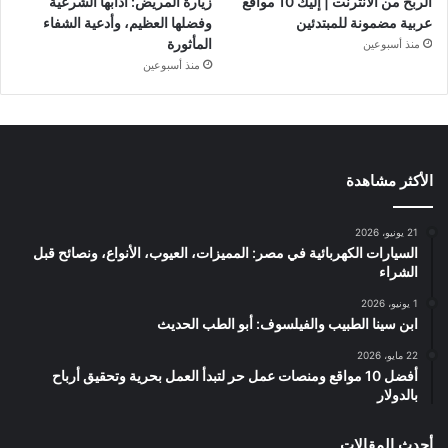
الربح من الانترنت | إليك 10 مواقع
زيارة المريض: آدابها الشرعية
عربية مضمونة للمبتدئين
وفضلها العظيم، وأدعية الشفاء
المأثورة
منذ أسبوعين
منذ أسبوعين
الأكثر مشاهدة
21 يونيو، 2026
السيارات الكهربائية في مصر: المميزات، العيوب، الأنواع، ونصائح قبل
الشراء
1 يونيو، 2026
ابن سينا الطبيب والفيلسوف: أبو الطب الحديث
22 مايو، 2026
أفضل 10 مواقع ومنصات عمل حر لتبدأ العمل بحرية وتحقيق أرباح
بالدولار
أحدث المقالات