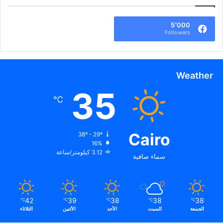
5٬000
Followers
Weather
35
℃
Cairo
38º - 29º
16%
3.12 كيلومتر/ساعة
سماء صافية
42
39
38
38
38
℃
℃
℃
℃
℃
الجمعة
السبت
الأحد
الأثنين
الثلاثاء