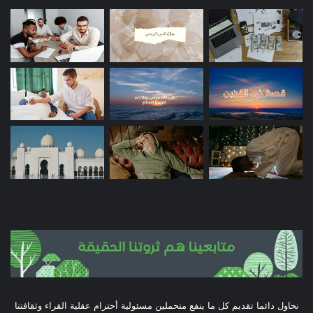
نحاول دائما تقديم كل ما ينفع متحملين مسئولية أحترام عقلية القراء وثقافتنا