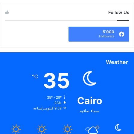
Follow Us
5٬000
Followers
Weather
35
℃
Cairo
35º - 29º
23%
9.52 كيلومتر/ساعة
سماء صافية