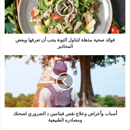
لتناول
التونة
يجب
أن
تعرفها
وبعض
المحاذير
فوائد صحية مذهلة لتناول التونة يجب أن تعرفها وبعض
المحاذير
أسباب
وأعراض
وعلاج
نقص
فيتامين
د
الضروري
لصحتك
ومصادره
الطبيعية
أسباب وأعراض وعلاج نقص فيتامين د الضروري لصحتك
ومصادره الطبيعية