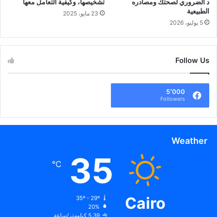
د الضروري لصحتك ومصادره
تشخيصها، وكيفية التعامل معها
الطبيعية
23 مايو، 2025
5 يوليو، 2026
Follow Us
5٬000
Followers
Weather
35
℃
Cairo
35º - 29º
20%
5.39 كيلومتر/ساعة