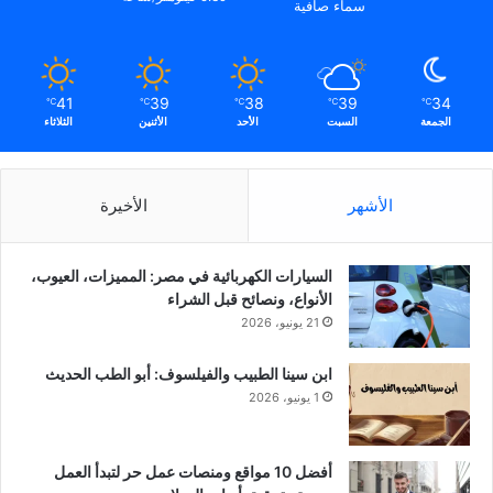
سماء صافية
41
39
38
39
34
℃
℃
℃
℃
℃
الجمعة
السبت
الأحد
الأثنين
الثلاثاء
الأشهر
الأخيرة
السيارات الكهربائية في مصر: المميزات، العيوب،
الأنواع، ونصائح قبل الشراء
21 يونيو، 2026
ابن سينا الطبيب والفيلسوف: أبو الطب الحديث
1 يونيو، 2026
أفضل 10 مواقع ومنصات عمل حر لتبدأ العمل