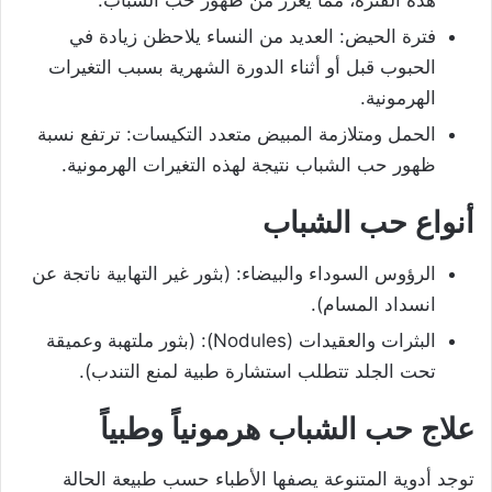
هذه الفترة، مما يُعزز من ظهور حب الشباب.
فترة الحيض: العديد من النساء يلاحظن زيادة في
الحبوب قبل أو أثناء الدورة الشهرية بسبب التغيرات
الهرمونية.
الحمل ومتلازمة المبيض متعدد التكيسات: ترتفع نسبة
ظهور حب الشباب نتيجة لهذه التغيرات الهرمونية.
أنواع حب الشباب
الرؤوس السوداء والبيضاء: (بثور غير التهابية ناتجة عن
انسداد المسام).
البثرات والعقيدات (Nodules): (بثور ملتهبة وعميقة
تحت الجلد تتطلب استشارة طبية لمنع التندب).
علاج حب الشباب هرمونياً وطبياً
توجد أدوية المتنوعة يصفها الأطباء حسب طبيعة الحالة