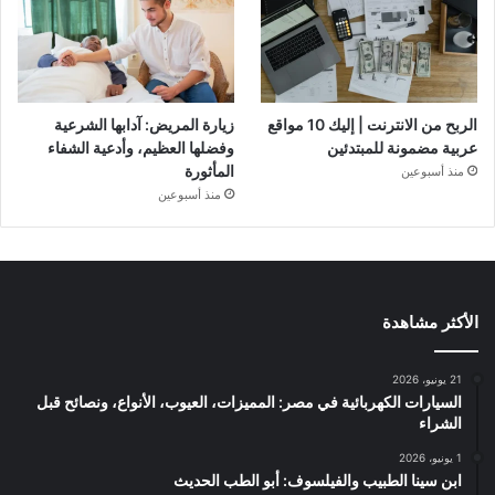
الربح من الانترنت | إليك 10 مواقع
زيارة المريض: آدابها الشرعية
عربية مضمونة للمبتدئين
وفضلها العظيم، وأدعية الشفاء
المأثورة
منذ أسبوعين
منذ أسبوعين
الأكثر مشاهدة
21 يونيو، 2026
السيارات الكهربائية في مصر: المميزات، العيوب، الأنواع، ونصائح قبل
الشراء
1 يونيو، 2026
ابن سينا الطبيب والفيلسوف: أبو الطب الحديث