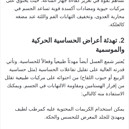
تساهم بقوة في تعزيز كفاءة جهاز المناعة. حيث يحتوي على
مركبات حيوية ومضادات أكسدة قوية تساعد الجسم في
محاربة العدوى، وتخفيف التهابات الفم واللثة عند مضغه
كالعلكة.
2. تهدئة أعراض الحساسية الحركية
والموسمية
يُعتبر شمع العسل أيضاً مهدئاً طبيعياً وفعالاً للحساسية. وتأتي
قدرته العالية على تقليل تفاعلات الحساسية (مثل حساسية
الربيع أو حبوب اللقاح) من احتوائه على مركبات طبيعية تقلل
من إفراز الهستامين ومقاومة الالتهابات في الجسم. ويمكنك
الاستفادة منه كالتالي:
يمكن استخدام الكريمات المحتوية عليه كمرطب لطيف
ومهدئ للجلد المعرض للتحسس والحكة.