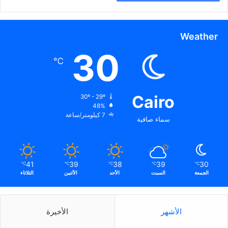
Weather
30
℃
Cairo
30º - 29º
48%
7 كيلومتر/ساعة
سماء صافية
41
39
38
39
30
℃
℃
℃
℃
℃
الجمعة
السبت
الأحد
الأثنين
الثلاثاء
الأشهر
الأخيرة