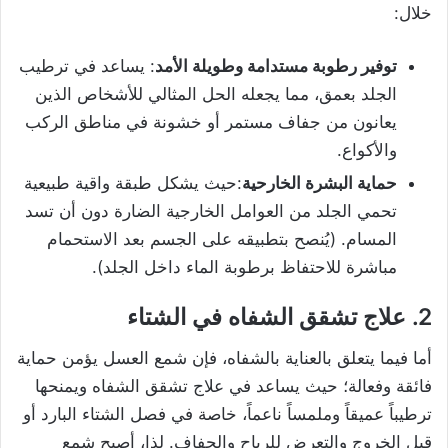
خلال:
توفير رطوبة مستدامة وطويلة الأمد
: يساعد في ترطيب
الجلد بعمق، مما يجعله الحل المثالي للأشخاص الذين
يعانون من جفاف مستمر أو خشونة في مناطق الركب
والأكواع.
حماية البشرة الخارحية
:حيث يشكل طبقة واقية طبيعية
تحمي الجلد من العوامل الخارجية الضارة دون أن تسد
المسام. (يُنصح بتطبيقه على الجسم بعد الاستحمام
مباشرة للاحتفاظ برطوبة الماء داخل الجلد).
2. علاج تشقق الشفاه في الشتاء
أما فيما يتعلق بالعناية بالشفاه، فإن شمع العسل يؤمن حماية
فائقة وفعالة؛ حيث يساعد في علاج تشقق الشفاه ويمنحها
ترطيباً عميقاً وملمساً ناعماً، خاصة في فصل الشتاء البارد أو
قبل الخروج والتعرض للرياح والجفاف. لذا، أصبح شمع