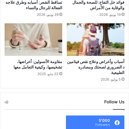
فوائد خل التفاح: للصحة والجمال
تساقط الشعر: أسبابه وطرق علاجه
ط
ل
والوقاية من الأمراض
الفعالة للرجال والنساء
ب
ا
19 يونيو، 2026
29 يونيو، 2026
ي
ل
ع
أ
ي
ص
ل
ل
ص
ي
ح
و
ة
ا
ج
ل
أسباب وأعراض وعلاج نقص فيتامين
مقاومة الأنسولين: أعراضها،
ي
م
د الضروري لصحتك ومصادره
تشخيصها، وكيفية التعامل معها
د
غ
الطبيعية
23 مايو، 2025
ة
ش
5 يوليو، 2026
و
ش
؟
Follow Us
5٬000
Followers