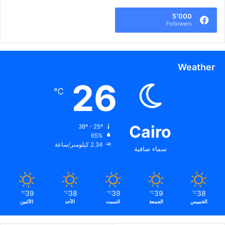
5٬000
Followers
Weather
26
℃
Cairo
38º - 25º
65%
2.34 كيلومتر/ساعة
سماء صافية
39
38
39
39
38
℃
℃
℃
℃
℃
الخميس
الجمعة
السبت
الأحد
الأثنين