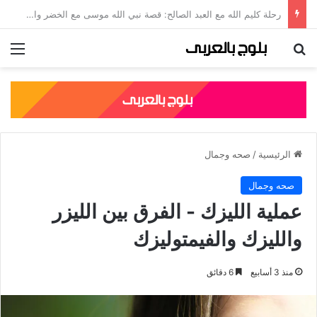
جلال الدين الرومي: قصته، نسبه، وأشهر مؤلفاته الصوفية
بحث عن
الق
الرئيسية
/
صحه وجمال
صحه وجمال
عملية الليزك - الفرق بين الليزر
والليزك والفيمتوليزك
منذ 3 أسابيع
6 دقائق