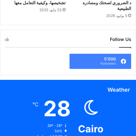
د الضروري لصحتك ومصادره
تشخيصها، وكيفية التعامل معها
الطبيعية
23 مايو، 2025
5 يوليو، 2026
Follow Us
5٬000
Followers
Weather
28
℃
Cairo
39º - 28º
54%