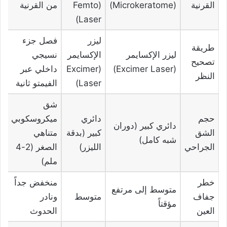
القرنية
(Microkeratome)
(Femto
من القرنية
Laser)
ليزر
فصل جزء
طريقة
ليزر الإكسايمر
الإكسايمر
نسيجي
تصحيح
(Excimer Laser)
(Excimer
داخلي عبر
النظر
Laser)
الفيمتو ثانية
شق
حجم
دائري
ميكروسكوبي
دائري كبير (دوران
الشق
كبير (بدقة
متناهي
شبه كامل)
الجراحي
الليزر)
الصغر (2-4
ملم)
خطر
منخفض جداً
متوسط إلى مرتفع
جفاف
متوسط
ونادر
مؤقتاً
العين
الحدوث