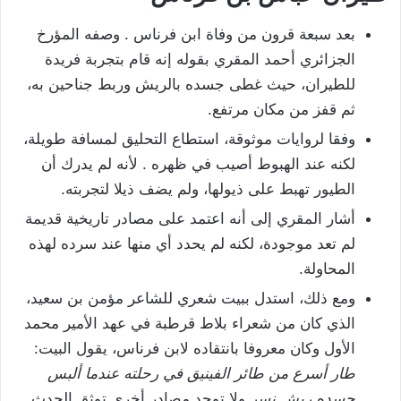
بعد سبعة قرون من وفاة ابن فرناس . وصفه المؤرخ
الجزائري أحمد المقري بقوله إنه قام بتجربة فريدة
للطيران، حيث غطى جسده بالريش وربط جناحين به،
ثم قفز من مكان مرتفع.
وفقا لروايات موثوقة، استطاع التحليق لمسافة طويلة،
لكنه عند الهبوط أصيب في ظهره . لأنه لم يدرك أن
الطيور تهبط على ذيولها، ولم يضف ذيلا لتجربته.
أشار المقري إلى أنه اعتمد على مصادر تاريخية قديمة
لم تعد موجودة، لكنه لم يحدد أي منها عند سرده لهذه
المحاولة.
ومع ذلك، استدل ببيت شعري للشاعر مؤمن بن سعيد،
الذي كان من شعراء بلاط قرطبة في عهد الأمير محمد
الأول وكان معروفا بانتقاده لابن فرناس، يقول البيت:
طار أسرع من طائر الفينيق في رحلته عندما ألبس
جسده ريش نسر
ولا توجد مصادر أخرى توثق الحدث.