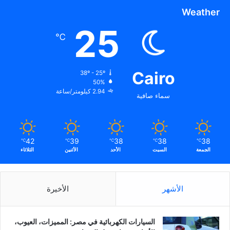
Weather
25
℃
Cairo
38º - 25º
50%
2.94 كيلومتر/ساعة
سماء صافية
42
39
38
38
38
℃
℃
℃
℃
℃
الجمعة
السبت
الأحد
الأثنين
الثلاثاء
الأشهر
الأخيرة
السيارات الكهربائية في مصر: المميزات، العيوب،