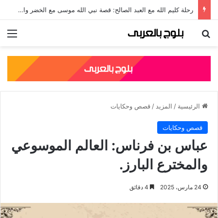
جلال الدين الرومي: قصته، نسبه، وأشهر مؤلفاته الصوفية
بحث عن
الق
الرئيسية
/
المزيد
/
قصص وحكايات
قصص وحكايات
عباس بن فرناس: العالم الموسوعي
والمخترع البارز.
24 مارس، 2025
4 دقائق