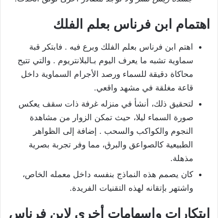
اهتمام ابن فرناس بعلم الفلك
اهتم ابن فرناس بعلم الفلك وبرع فيه . فابتكر قبة
سماوية تشبه ما يعرف اليوم بـالبلانتريوم . والتي تتيح
محاكاة دقيقة للسماء ورصد الأجرام السماوية داخل
قاعة مغلقة في مشهد واقعي.
لتحقيق ذلك، أنشأ في منزله غرفة ذات سقف يعكس
صورة السماء ليلا، حيث تمكن الزوار من مشاهدة
النجوم والكواكب والسحب . إضافة إلى الظواهر
الطبيعية كالصواعق والبرق، مما وفر تجربة بصرية
مذهلة.
كان يصمم هذه النماذج بنفسه داخل معمله الخاص،
واشتهر بإتقانه لهذه التقنيات الفريدة.
ابتكارات واسهامات أخرى لابن فرناس