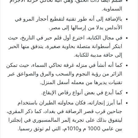
صمم أيضا ذات الحلق، وهي آلية تحاكي حركة الأجرام
السماوية.
بالإضافة إلى أنه طور تقنية لتقطيع أحجار المرو في
الأندلس بدلا من إرسالها إلى مصر.
في مجال الكتابة، اخترع أول قلم حبر في التاريخ، حيث
ابتكر أسطوانة متصلة بحاوية صغيرة، يتدفق منها الحبر
إلى حافة مدببة للكتابة.
كما أنه أنشأ في منزله غرفة تحاكي السماء، حيث تمكن
الزائر من رؤية النجوم والسحب والبرق والصواعق عبر
تقنيات يديرها من معمله أسفل المنزل.
كما أبدع في بعض أنواع رقاص الإيقاع.
أما أبرز إنجازاته، فكان محاولته الطيران باستخدام
جناحين قرب قصر الرصافة في بغداد، كما ذكر المقري،
ليتفوق بذلك على تجربة إلمر المالمسبوري في إنجلترا
بين عامي 1000 م و1010م، التي لم توثق رسميا.