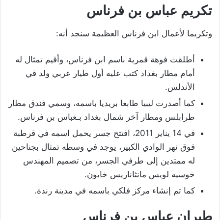
تكريم عباس بن فرناس
وتكريما لأعمال ابن فرناس العظيمة سنجد أنه:
أطلقت فوهة قمرية باسم ابن فرناس، وأقيم تمثال له
أمام مطار بغداد كتب عليه أول طيار عربي ولد في
الأندلس.
كما أصدرت ليبيا طابعا بريديا باسمه، وسمي فندق مطار
طرابلس ومطار آخر شمال بغداد بـعباس بن فرناس.
في 14 يناير 2011، افتتح جسر يحمل اسمه في قرطبة
فوق نهر الوادي الكبير، يوجد في وسطه تمثال بجناحين
له ممتدين إلى طرفي الجسر، من تصميم المهندس
خوسيه لويس مانثاناريس خابون.
كما تم إنشاء مركز فلكي باسمه في مدينة رندة.
طيران عباس بن فرناس