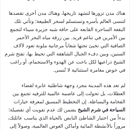
هناك مدن تزورها لتشهد تاريخها، وهناك مدن أخرى تقصدها
لتنسى العالم بأسره وتستسلم لسحر الطبيعة؛ وتأتي تلك
البقعة الساحرة القابعة على حافة شبه جزيرة سيناء لتجمع
بين الأمرين في تناغم فريد. بين زرقة مياه البحر الأحمر
الصافية التي تخبئ تحتها شعاباً مرجانية ملونة تعود لآلاف
السنين، وبين دفء الجبال الشاهقة التي تحيط بها، تفتح شرم
الشيخ ذراعيها لكل باحث عن الهدوء والاستجمام، أو راغب
في خوض مغامرة استثنائية لا تُنسى.
لم تعد هذه المدينة مجرد وجهة شاطئية عابرة لقضاء
العطلات، بل تحولت إلى عاصمة عالمية للترفيه تجمع بين
الفخامة والبساطة. إن التخطيط المسبق لمعرفة خيارات
السياحة في شرم الشيخ
يضمن لك عدم تفويت أي تفصيلة؛
بدءاً من اختيار الشاطئ النابض بالحياة الذي يناسب عائلتك،
مروراً بالأنشطة المائية وأماكن الغوص العالمية، وصولاً إلى