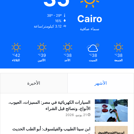
Cairo
38º - 29º
16%
3.12 كيلومتر/ساعة
سماء صافية
42
39
38
38
38
℃
℃
℃
℃
℃
الجمعة
السبت
الأحد
الأثنين
الثلاثاء
الأشهر
الأخيرة
السيارات الكهربائية في مصر: المميزات، العيوب،
الأنواع، ونصائح قبل الشراء
21 يونيو، 2026
ابن سينا الطبيب والفيلسوف: أبو الطب الحديث