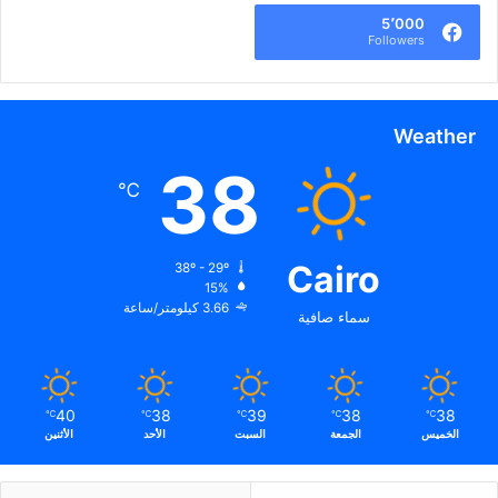
5٬000
Followers
Weather
38
℃
Cairo
38º - 29º
15%
3.66 كيلومتر/ساعة
سماء صافية
40
38
39
38
38
℃
℃
℃
℃
℃
الخميس
الجمعة
السبت
الأحد
الأثنين