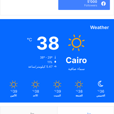
ك
5٬000
Followers
Weather
38
℃
Cairo
38º - 29º
11%
5.47 كيلومتر/ساعة
سماء صافية
39
38
39
38
36
℃
℃
℃
℃
℃
الخميس
الجمعة
السبت
الأحد
الأثنين