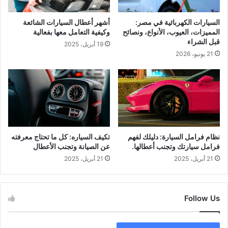
م
ر
ل
ا
السيارات الكهربائية في مصر:
أشهر أعطال السيارات الشائعة
ا
ء
المميزات، العيوب، الأنواع، ونصائح
وكيفية التعامل معها بفعالية
ت
س
قبل الشراء
19 أبريل، 2025
ا
ك
21 يونيو، 2026
ل
و
ع
ت
ا
ر
ل
ي
م
ن
ي
ا
ة
س
.
ب
نظام فرامل السيارة: دليلك لفهم
تكيف السياره: كل ما تحتاج معرفته
ا
فرامل سيارتك وتجنب أعطالها.
عن الصيانة وتجنب الأعطال
ح
21 أبريل، 2025
21 أبريل، 2025
ت
ي
ا
Follow Us
ج
ا
ت