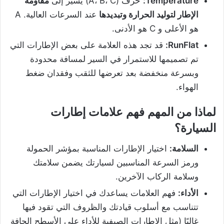
Temperature:
حرف (A، B، C) يشير إلى
مقاومة
الإطار لتوليد الحرارة وتبديدها
عند السرعات العالية. A
هو الأعلى و C هو الأدنى.
RunFlat:
قد تجد هذه العلامة على بعض الإطارات التي
تم تصميمها للاستمرار في السير لمسافة محدودة
وبسرعة منخفضة بعد تعرضها للثقب وفقدان ضغط
الهواء.
لماذا من المهم فهم علامات إطارات
السيارة؟
السلامة
:
اختيار الإطارات المناسبة بمؤشر الحمولة
ورمز السرعة المناسبين لسيارتك يضمن سلامتك
وسلامة الركاب الآخرين.
الأداء
:
فهم العلامات يساعدك في اختيار الإطارات التي
تتناسب مع أسلوب قيادتك والظروف التي تقود فيها
غالبًا (مثل الإطارات الصيفية للأداء على الأسطح الجافة