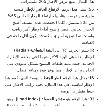
هذا المثال، يبلغ عرض الإطار 205 مليمترات.
55:
يمثل هذا الرقم
الارتفاع الجانبي للإطار
كنسبة
مئوية من عرضه. هنا، يبلغ ارتفاع الجدار الجانبي 55%
من 205 مليمترًا. كلما انخفضت هذه النسبة، أصبح
الجدار الجانبي أقصر وأصبح أداء الإطار أكثر رياضية
واستجابته للتوجيه أسرع، ولكنه قد يكون أقل راحة في
القيادة.
R:
يشير الحرف “R” إلى
البنية الشعاعية
(Radial)
للإطار. هذه هي البنية الأكثر شيوعًا في معظم الإطارات
الحديثة، حيث تمتد طبقات النسيج بشكل عمودي على
اتجاه دوران الإطار، مما يوفر قوة ومتانة أفضل.
16:
يمثل هذا الرقم
قطر الجنط
بالبوصة الذي صُمم هذا
الإطار ليناسبه. في هذا المثال، يجب تركيب الإطار على
جنط بقطر 16 بوصة.
91:
هذا الرقم هو
مؤشر الحمولة
(Load Index)
. وهو
رمز رقمي يشير إلى أقصى وزن يمكن أن يحمله الإطار