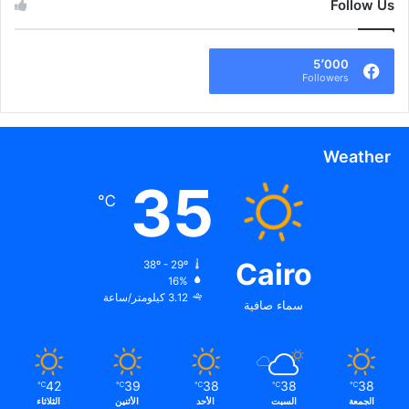
Follow Us
5٬000
Followers
Weather
35
℃
Cairo
38º - 29º
16%
3.12 كيلومتر/ساعة
سماء صافية
42
39
38
38
38
℃
℃
℃
℃
℃
الجمعة
السبت
الأحد
الأثنين
الثلاثاء