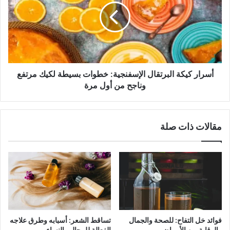
الإسفنجية:
خطوات
بسيطة
لكيك
مرتفع
وناجح
من
أسرار كيكة البرتقال الإسفنجية: خطوات بسيطة لكيك مرتفع
أول
وناجح من أول مرة
مرة
مقالات ذات صلة
فوائد خل التفاح: للصحة والجمال
تساقط الشعر: أسبابه وطرق علاجه
والوقاية من الأمراض
الفعالة للرجال والنساء