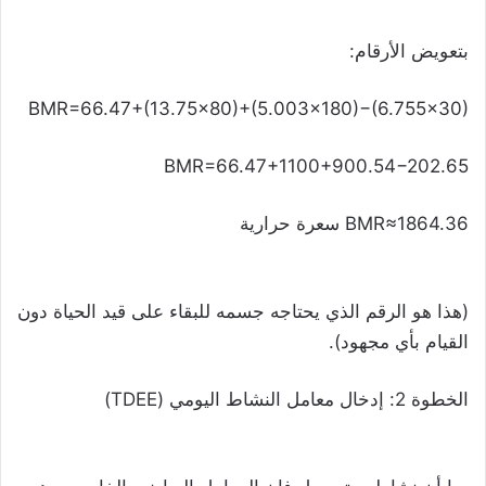
بتعويض الأرقام:
BMR=66.47+(13.75×80)+(5.003×180)−(6.755×30)
BMR=66.47+1100+900.54−202.65
BMR≈1864.36 سعرة حرارية
(هذا هو الرقم الذي يحتاجه جسمه للبقاء على قيد الحياة دون
القيام بأي مجهود).
الخطوة 2: إدخال معامل النشاط اليومي (TDEE)