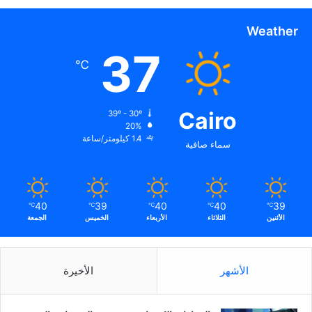
Weather
37
℃
Cairo
39º - 30º
20%
1.4 كيلومتر/ساعة
سماء صافية
40
39
40
40
39
℃
℃
℃
℃
℃
الأثنين
الثلاثاء
الأربعاء
الخميس
الجمعة
الأشهر
الأخيرة