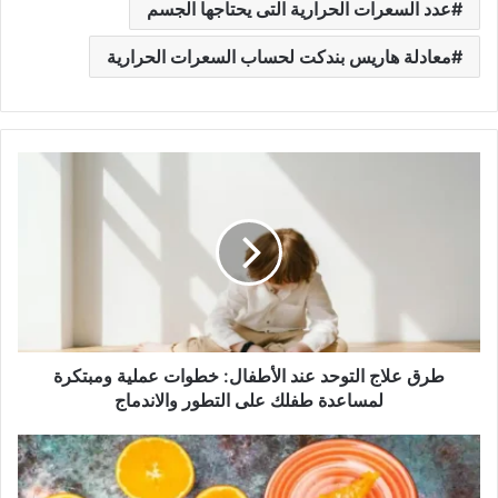
عدد السعرات الحرارية التى يحتاجها الجسم
معادلة هاريس بندكت لحساب السعرات الحرارية
طرق
علاج
التوحد
عند
الأطفال:
خطوات
عملية
ومبتكرة
لمساعدة
طفلك
طرق علاج التوحد عند الأطفال: خطوات عملية ومبتكرة
على
لمساعدة طفلك على التطور والاندماج
التطور
والاندماج
أسرار
كيكة
البرتقال