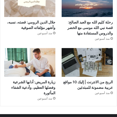
رحلة كليم الله مع العبد الصالح:
جلال الدين الرومي: قصته، نسبه،
قصة نبي الله موسى مع الخضر
وأشهر مؤلفاته الصوفية
والدروس المستفادة منها
منذ أسبوعين
منذ أسبوعين
الربح من الانترنت | إليك 10 مواقع
زيارة المريض: آدابها الشرعية
عربية مضمونة للمبتدئين
وفضلها العظيم، وأدعية الشفاء
المأثورة
منذ أسبوعين
منذ أسبوعين