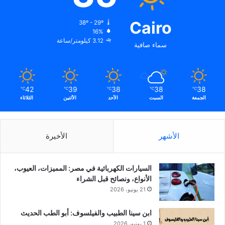
Cairo
38º - 29º
16%
3.12 كيلومتر/ساعة
سماء صافية
42
39
38
38
38
℃
℃
℃
℃
℃
الجمعة
السبت
الأحد
الأثنين
الثلاثاء
الأشهر
الأخيرة
السيارات الكهربائية في مصر: المميزات، العيوب،
الأنواع، ونصائح قبل الشراء
21 يونيو، 2026
ابن سينا الطبيب والفيلسوف: أبو الطب الحديث
1 يونيو، 2026