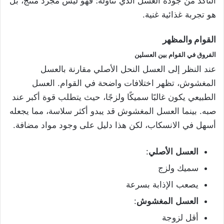
التأكد من جودة العسل الذي تناوله؛ فهو ليس مجرد منتج، بل
هو تجربة غذائية غنية.
القوام
والمظهر
الفروق
في
القوام
بين
العسلين
عند النظر إلى العسل النحل الأصلي مقارنة بالعسل
المغشوش، تظهر اختلافات واضحة في القوام. العسل
الطبيعي يكون غالبًا سميكًا ولزجًا، حيث يتطلب قوة أكبر عند
صبه. بينما العسل المغشوش قد يبدو أكثر سلاسة، مما يجعله
أسهل في الانسكاب، لكن هذا دليل على وجود مواد مضافة.
العسل
الأصلي
:
سميك ولزج
يصعب الإذابة بسرعة
العسل
المغشوش
:
أقل لزوجة