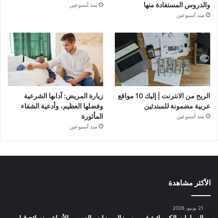
والدروس المستفادة منها
منذ أسبوعين
منذ أسبوعين
الربح من الانترنت | إليك 10 مواقع
زيارة المريض: آدابها الشرعية
عربية مضمونة للمبتدئين
وفضلها العظيم، وأدعية الشفاء
المأثورة
منذ أسبوعين
منذ أسبوعين
الأكثر مشاهدة
21 يونيو، 2026
السيارات الكهربائية في مصر: المميزات، العيوب، الأنواع، ونصائح قبل