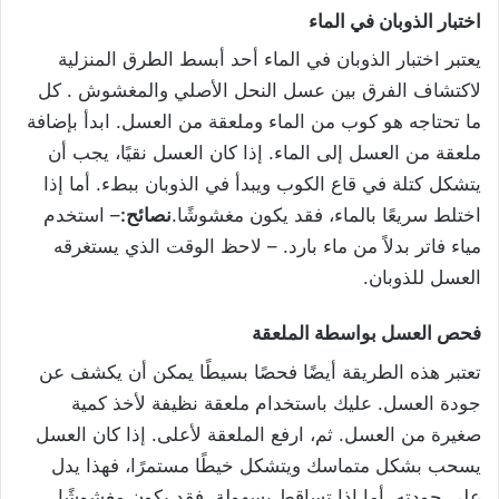
اختبار
الذوبان
في
الماء
يعتبر اختبار الذوبان في الماء أحد أبسط الطرق المنزلية
لاكتشاف الفرق بين عسل النحل الأصلي والمغشوش . كل
ما تحتاجه هو كوب من الماء وملعقة من العسل. ابدأ بإضافة
ملعقة من العسل إلى الماء. إذا كان العسل نقيًا، يجب أن
يتشكل كتلة في قاع الكوب ويبدأ في الذوبان ببطء. أما إذا
اختلط سريعًا بالماء، فقد يكون مغشوشًا.
نصائح:
– استخدم
مياء فاتر بدلاً من ماء بارد. – لاحظ الوقت الذي يستغرقه
العسل للذوبان.
فحص
العسل
بواسطة
الملعقة
تعتبر هذه الطريقة أيضًا فحصًا بسيطًا يمكن أن يكشف عن
جودة العسل. عليك باستخدام ملعقة نظيفة لأخذ كمية
صغيرة من العسل. ثم، ارفع الملعقة لأعلى. إذا كان العسل
يسحب بشكل متماسك ويتشكل خيطًا مستمرًا، فهذا يدل
على جودته. أما إذا تساقط بسهولة، فقد يكون مغشوشًا