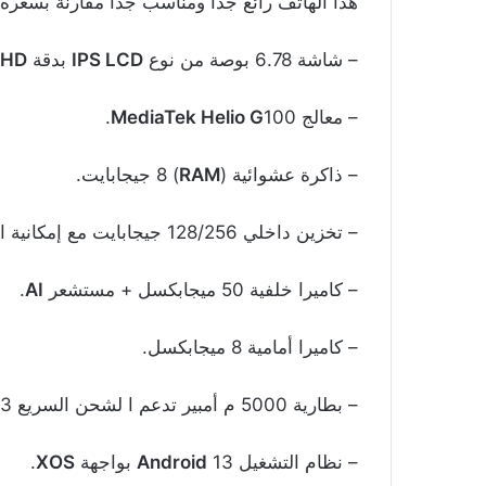
هذا الهاتف رائع جدًا ومناسب جدًا مقارنةً بسعره 
– شاشة 6.78 بوصة من نوع
IPS LCD
بدقة
FHD
– معالج
100.
MediaTek Helio G
– ذاكرة عشوائية (
RAM
) 8 جيجابايت.
– تخزين داخلي 128/256 جيجابايت مع إمكانية التوسعة عبر
– كاميرا خلفية 50 ميجابكسل + مستشعر
AI
.
– كاميرا أمامية 8 ميجابكسل.
– بطارية 5000 م أمبير تدعم ا لشحن السريع 33 واط.
– نظام التشغيل
13 بواجهة
Android
XOS
.