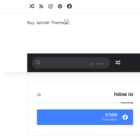
فيسبوك
بينتيريست
انستقرام
ملخص الموقع RSS
مقال عشوائي
مقال عشوائي
بحث
عن
Follow Us
5٬000
Followers