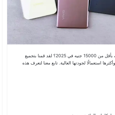
هل ميزانيتك متوسطة وتبحث عن أفضل الهواتف بأقل من 15000 جنيه في 2025؟ لقد قمنا بتجميع
ديثة في عام 2025، وأفضلها وأكثرها استعمالًا لجودتها العالية. تابع معنا لتعرف هذه