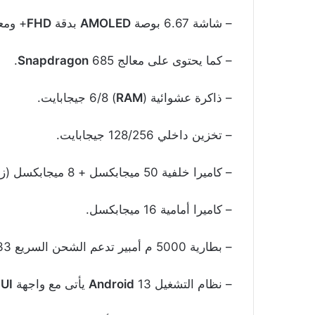
– شاشة 6.67 بوصة
AMOLED
بدقة
FHD
+ ومعد
– كما يحتوى على معالج
685.
Snapdragon
– ذاكرة عشوائية (
RAM
) 6/8 جيجابايت.
– تخزين داخلي 128/256 جيجابايت.
– كاميرا خلفية 50 ميجابكسل + 8 ميجابكسل (زاوية واسعة).
– كاميرا أمامية 16 ميجابكسل.
– بطارية 5000 م أمبير تدعم الشحن السريع 33 واط.
– نظام التشغيل
13 يأتى مع واجهة
Android
UI