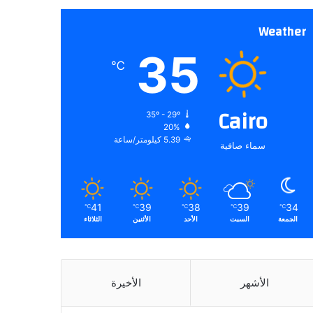
Weather
35
℃
Cairo
35º - 29º
20%
5.39 كيلومتر/ساعة
سماء صافية
41
39
38
39
34
℃
℃
℃
℃
℃
الجمعة
السبت
الأحد
الأثنين
الثلاثاء
الأشهر
الأخيرة