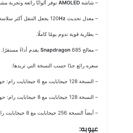
– شاشة
AMOLED
توفر ألوانًا رائعة وتجربة مش
– معدل تحديث 120
Hz
يجعل التنقل أكثر سلاسة
– بطارية قوية تدوم يومًا كاملًا.
– معالج
685 يقدم أداءً مستقرًا.
Snapdragon
سعره رائع جدًا حسب النسخة التي تريدها:
– النسخة 128 جيجابايت مع 6 جيجابايت رام: حوالي 8,700 جنيه مصري.
– النسخة 128 جيجابايت مع 8 جيجابايت رام: حوالي 9,300 جنيه مصري.
– أيضاً النسخة 256 جيجابايت مع 8 جيجابايت رام: حوالي 9,900 جنيه مصري.
عيوبه: