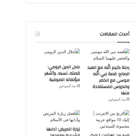
أحدث المقالات
جلال الدين الرومي:
رحلة كليم الله مع العبد
قصته، نسبه، وأشهر
الصالح: قصة نبي الله
مؤلفاته الصوفية
موسى مع الخضر
والدروس المستفادة
منذ أسبوعين
منها
منذ أسبوعين
زيارة المريض: آدابها
الربح من الانترنت | إليك
الشرعية وفضلها