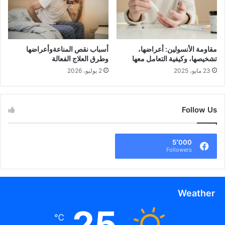
مقاومة الأنسولين: أعراضها،
أسباب نقص المناعةوأعراضها
تشخيصها، وكيفية التعامل معها
وطرق العلاج الفعالة
23 مايو، 2025
2 يوليو، 2026
Follow Us
5٬000
Followers
Weather
25
℃