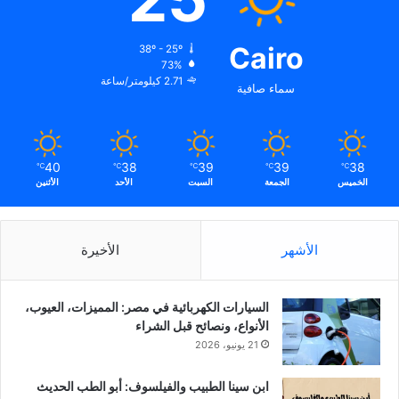
Cairo
38º - 25º
73%
2.71 كيلومتر/ساعة
سماء صافية
40
38
39
39
38
℃
℃
℃
℃
℃
الخميس
الجمعة
السبت
الأحد
الأثنين
الأشهر
الأخيرة
السيارات الكهربائية في مصر: المميزات، العيوب،
الأنواع، ونصائح قبل الشراء
21 يونيو، 2026
ابن سينا الطبيب والفيلسوف: أبو الطب الحديث