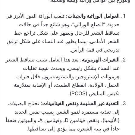
وتتوزع بين عوامل وراثية وبيئية وصحية:
العوامل الوراثية والجينات:
تلعب الوراثة الدور الأبرز في
حدوث “الصلع الوراثي”، وهو شائع جداً في حالات
تساقط الشعر للرجال ويظهر على شكل تراجع خط
الشعر الأمامي، بينما يظهر عند النساء على شكل ترقق
تدريجي في قمة الرأس.
التغيرات الهرمونية:
يعد هذا العامل سبب تساقط الشعر
عند النساء بشكل رئيسي، ويحدث نتيجة تقلبات
هرمونات الإستروجين والتستوستيرون خلال فترات
الحمل، الولادة، انقطاع الطمث، أو الإصابة بمتلازمة
تكيس المبايض (PCOS).
التغذية غير السليمة ونقص الفيتامينات:
تحتاج البصيلات
إلى تغذية مستمرة لنمو الشعر. يسبب نقص الحديد
(الأنيميا)، ونقص فيتامين D، وفيتامين A، والبيوتين ضعفاً
حاداً في بنية الشعرة مما يؤدي إلى تساقطها.